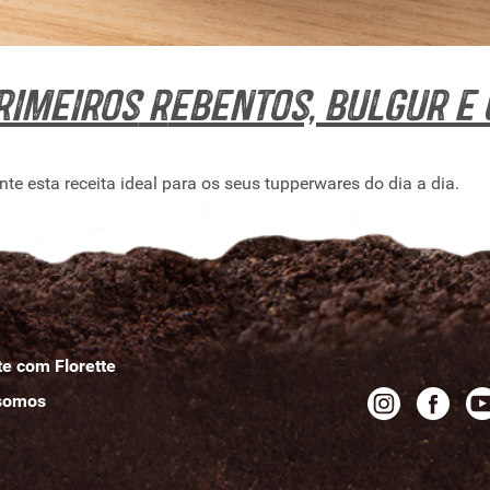
rimeiros
r
ebentos, bulgur e 
e esta receita ideal para os seus tupperwares do dia a dia.
e com Florette
s
omos