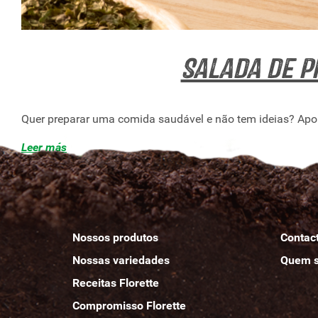
Salada de p
Quer preparar uma comida saudável e não tem ideias? Apont
Leer más
Nossos produtos
Contact
Nossas variedades
Quem
Receitas Florette
Compromisso Florette